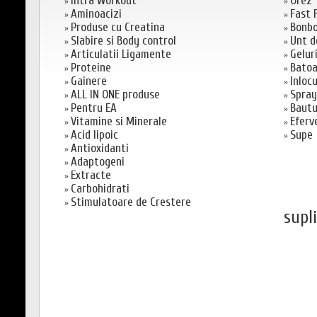
Intra Workout
Orez
»
»
Aminoacizi
Fast 
»
»
Produse cu Creatina
Bonb
»
»
Slabire si Body control
Unt d
»
»
Articulatii Ligamente
Geluri
»
»
Proteine
Batoa
»
»
Gainere
Inloc
»
»
ALL IN ONE produse
Spray
»
»
Pentru EA
Bautu
»
»
Vitamine si Minerale
Eferv
»
»
Acid lipoic
Supe
»
»
Antioxidanti
»
Adaptogeni
»
Extracte
»
Carbohidrati
»
Stimulatoare de Crestere
»
supl