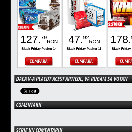
127
.
47
.
178
.
79
92
RON
RON
Black Friday Pachet 14
Black Friday Pachet 11
Black Friday