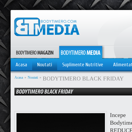
Acasa
Noutati
Suplimente Nutritive
Alimenta
Acasa
»
Noutati
»
BODYTIMERO BLACK FRIDAY
Incep
Bodyt
REDUCER