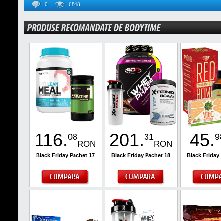
0
6848
116
.
201
.
45
.
08
31
9
RON
RON
Black Friday Pachet 17
Black Friday Pachet 18
Black Friday