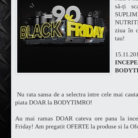
să-ți s
SUPLIM
NUTRITI
ziua în c
tau!
15.11.2
INCEP
BODYT
Nu rata sansa de a selectra intre cele mai cauta
piata DOAR la BODYTIMRO!
Au mai ramas DOAR cateva ore pana la ince
Friday! Am pregatit OFERTE la produse si la Of