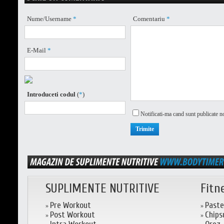
Nume/Username
*
Comentariu
*
E-Mail
*
Introduceti codul
(
*
)
Notificati-ma cand sunt publicate n
SUPLIMENTE NUTRITIVE
Fitn
Pre Workout
Paste
»
»
Post Workout
Chips
»
»