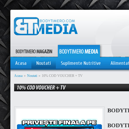
Acasa
Noutati
Suplimente Nutritive
Alimenta
Acasa
»
Noutati
»
10% COD VOUCHER + TV
BODYT
BODY