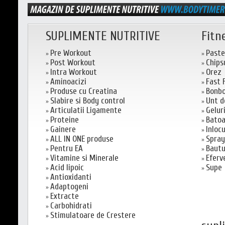
SUPLIMENTE NUTRITIVE
Fitn
Pre Workout
Paste
»
»
Post Workout
Chips
»
»
Intra Workout
Orez
»
»
Aminoacizi
Fast 
»
»
Produse cu Creatina
Bonb
»
»
Slabire si Body control
Unt d
»
»
Articulatii Ligamente
Geluri
»
»
Proteine
Batoa
»
»
Gainere
Inloc
»
»
ALL IN ONE produse
Spray
»
»
Pentru EA
Bautu
»
»
Vitamine si Minerale
Eferv
»
»
Acid lipoic
Supe
»
»
Antioxidanti
»
Adaptogeni
»
Extracte
»
Carbohidrati
»
Stimulatoare de Crestere
»