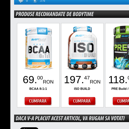
0
376
69
.
197
.
118
.
00
47
RON
RON
BCAA 8:1:1
ISO BUILD
PRE Build /