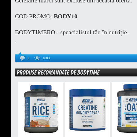
Celelalte mărci sunt excluse din această ofertă.
COD PROMO:
BODY10
BODYTIMERO - speacialistul tău în nutriție.
.
0
1083