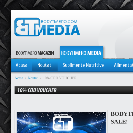
Acasa
Noutati
Suplimente Nutritive
Alimenta
Acasa
»
Noutati
»
10% COD VOUCHER
BODY
SALE!