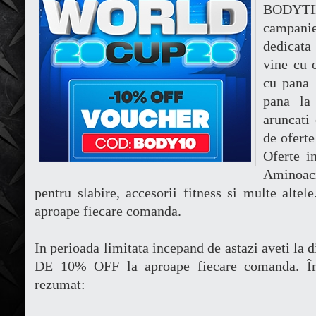
BODYTI
campanie
dedicat
vine cu 
cu pana 
pana la
aruncati 
de ofert
Oferte i
Aminoaci
pentru slabire, accesorii fitness si multe altel
aproape fiecare comanda.
In perioada limitata incepand de astazi aveti 
DE 10% OFF la aproape fiecare comanda.
Î
rezumat: