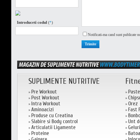
Introduceti codul
(
*
)
Notificati-ma cand sunt publicate n
SUPLIMENTE NUTRITIVE
Fitn
Pre Workout
Paste
»
»
Post Workout
Chips
»
»
Intra Workout
Orez
»
»
Aminoacizi
Fast 
»
»
Produse cu Creatina
Bonb
»
»
Slabire si Body control
Unt d
»
»
Articulatii Ligamente
Geluri
»
»
Proteine
Batoa
»
»
Gainere
Inloc
»
»