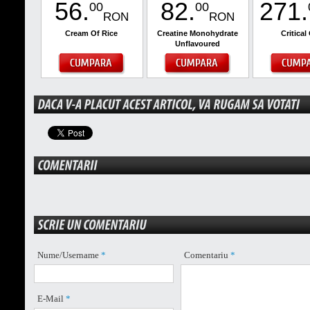
56
.
82
.
271
.
00
00
RON
RON
Cream Of Rice
Creatine Monohydrate
Critical
Unflavoured
Nume/Username
*
Comentariu
*
E-Mail
*